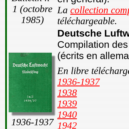
1 (octobre
La
collection com
1985)
téléchargeable.
Deutsche Luftw
Compilation des 
(écrits en allem
En libre télécharg
1936-1937
1938
1939
1940
1936-1937
1942