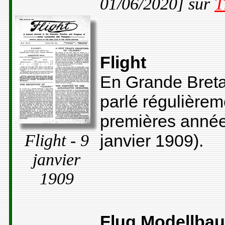
01/06/2020] sur
T
Flight
En Grande Bret
parlé régulièrem
premières année
Flight - 9
janvier 1909).
janvier
1909
Flug Modellbau