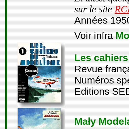
sur le site
RCL
Années 1950 
Voir infra
Mo
Les cahier
Revue frança
Numéros spé
Editions SED
Mały Model