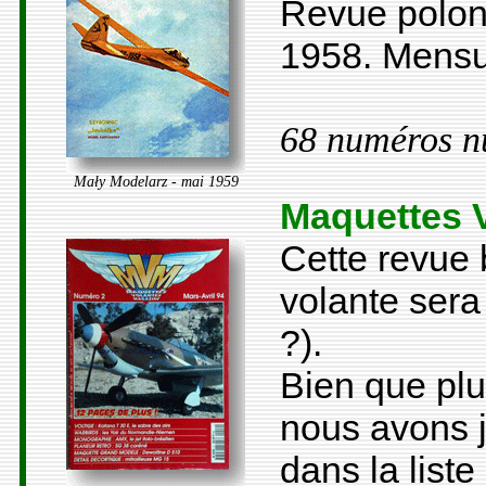
Revue polona
1958. Mensu
68 numéros n
Mały Modelarz - mai 1959
Maquettes 
Cette revue 
volante ser
?).
Bien que plu
nous avons j
dans la liste