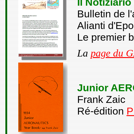
Il Notiziario
Bulletin de 
Alianti d'Ep
Le premier b
La
page du 
Junior AER
Frank Zaic
Ré-édition
P