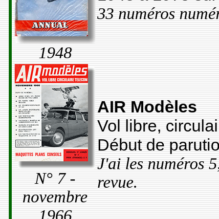
33 numéros numér
1948
AIR Modèles
Vol libre, circula
Début de paruti
J'ai les numéros 5
N° 7 -
revue.
novembre
1966