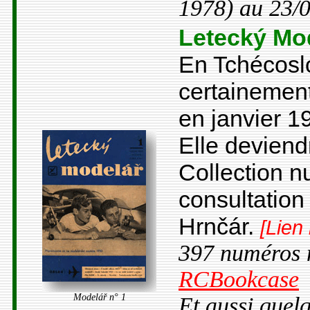
1978) au 23/
Letecký Mo
En Tchécosl
certainemen
en janvier 1
Elle deviend
Collection 
consultation 
Hrnčár.
[Lien
397 numéros 
RCBookcase
Modelář n° 1
Et aussi quel